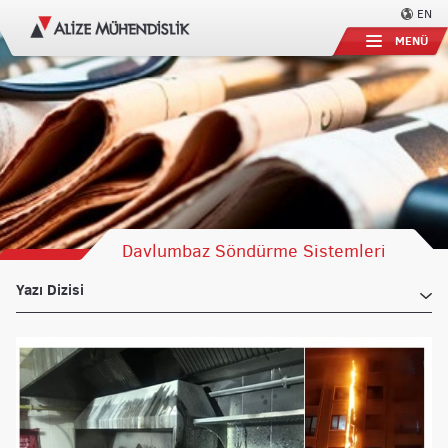
EN
MENÜ
Davlumbaz Söndürme Sistemleri
ve Baca Yangını!
Yazı Dizisi