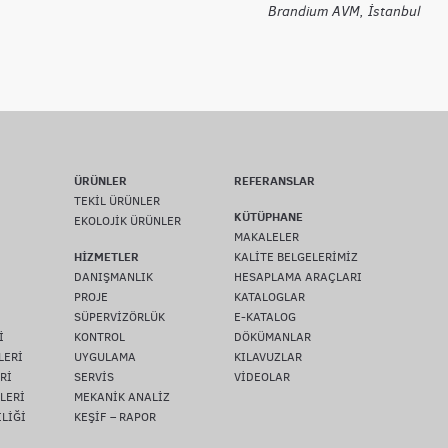
Brandium AVM, İstanbul
ÜRÜNLER
REFERANSLAR
TEKİL ÜRÜNLER
KÜTÜPHANE
EKOLOJİK ÜRÜNLER
MAKALELER
HİZMETLER
KALİTE BELGELERİMİZ
DANIŞMANLIK
HESAPLAMA ARAÇLARI
PROJE
KATALOGLAR
SÜPERVİZÖRLÜK
E-KATALOG
İ
KONTROL
DÖKÜMANLAR
LERİ
UYGULAMA
KILAVUZLAR
Rİ
SERVİS
VİDEOLAR
LERİ
MEKANİK ANALİZ
İLİĞİ
KEŞİF – RAPOR