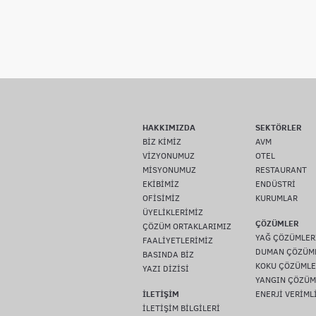
HAKKIMIZDA
SEKTÖRLER
BİZ KİMİZ
AVM
VİZYONUMUZ
OTEL
MİSYONUMUZ
RESTAURANT
EKİBİMİZ
ENDÜSTRİ
OFİSİMİZ
KURUMLAR
ÜYELİKLERİMİZ
ÇÖZÜMLER
ÇÖZÜM ORTAKLARIMIZ
YAĞ ÇÖZÜMLER
FAALİYETLERİMİZ
DUMAN ÇÖZÜM
BASINDA BİZ
KOKU ÇÖZÜMLE
YAZI DİZİSİ
YANGIN ÇÖZÜM
İLETİŞİM
ENERJİ VERİML
İLETİŞİM BİLGİLERİ