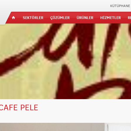
KÜTÜPHANE
SEKTÖRLER
ÇÖZÜMLER
ÜRÜNLER
HİZMETLER
R
CAFE PELE