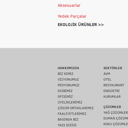
Aksesuarlar
Yedek Parçalar
EKOLOJİK ÜRÜNLER >>
HAKKIMIZDA
SEKTÖRLER
BİZ KİMİZ
AVM
VİZYONUMUZ
OTEL
MİSYONUMUZ
RESTAURANT
EKİBİMİZ
ENDÜSTRİ
OFİSİMİZ
KURUMLAR
ÜYELİKLERİMİZ
ÇÖZÜMLER
ÇÖZÜM ORTAKLARIMIZ
YAĞ ÇÖZÜMLER
FAALİYETLERİMİZ
DUMAN ÇÖZÜM
BASINDA BİZ
KOKU ÇÖZÜMLE
YAZI DİZİSİ