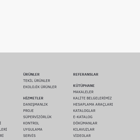
ÜRÜNLER
REFERANSLAR
TEKİL ÜRÜNLER
KÜTÜPHANE
EKOLOJİK ÜRÜNLER
MAKALELER
HİZMETLER
KALİTE BELGELERİMİZ
DANIŞMANLIK
HESAPLAMA ARAÇLARI
PROJE
KATALOGLAR
SÜPERVİZÖRLÜK
E-KATALOG
İ
KONTROL
DÖKÜMANLAR
LERİ
UYGULAMA
KILAVUZLAR
Rİ
SERVİS
VİDEOLAR