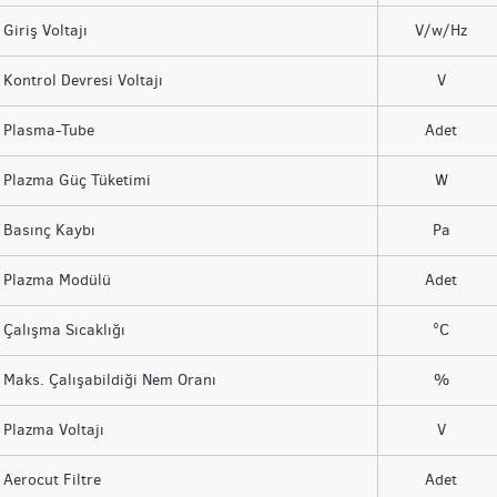
Giriş Voltajı
V/w/Hz
Kontrol Devresi Voltajı
V
Plasma-Tube
Adet
Plazma Güç Tüketimi
W
Basınç Kaybı
Pa
Plazma Modülü
Adet
Çalışma Sıcaklığı
°C
Maks. Çalışabildiği Nem Oranı
%
Plazma Voltajı
V
Aerocut Filtre
Adet