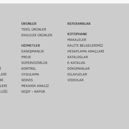
ÜRÜNLER
REFERANSLAR
TEKİL ÜRÜNLER
KÜTÜPHANE
EKOLOJİK ÜRÜNLER
MAKALELER
HİZMETLER
KALİTE BELGELERİMİZ
DANIŞMANLIK
HESAPLAMA ARAÇLARI
PROJE
KATALOGLAR
SÜPERVİZÖRLÜK
E-KATALOG
İ
KONTROL
DÖKÜMANLAR
LERİ
UYGULAMA
KILAVUZLAR
Rİ
SERVİS
VİDEOLAR
LERİ
MEKANİK ANALİZ
İLİĞİ
KEŞİF – RAPOR