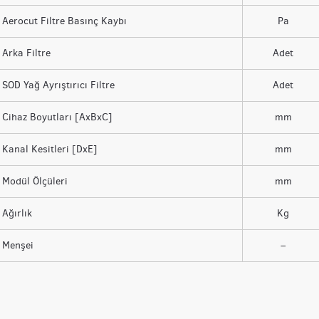
Aerocut Filtre Basınç Kaybı
Pa
Arka Filtre
Adet
SOD Yağ Ayrıştırıcı Filtre
Adet
Cihaz Boyutları [AxBxC]
mm
Kanal Kesitleri [DxE]
mm
Modül Ölçüleri
mm
Ağırlık
Kg
Menşei
–