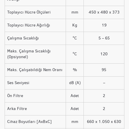
Toplayıcı Hücre Ölçüleri
mm
450 x 480 x 373
Toplayıcı Hücre Ağırlığı
Kg
19
Çalışma Sıcaklığı
°C
5 – 65
Maks. Çalışma Sıcaklığı
°C
120
(Opsiyonel)
Maks. Çalışabildiği Nem Oranı
%
95
Ses Seviyesi
dB (A)
–
Ön Filtre
Adet
2
Arka Filtre
Adet
2
Cihaz Boyutları [AxBxC]
mm
660 x 1.050 x 630