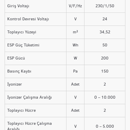
Giriş Voltajı
V/F/Hz
230/1/50
Kontrol Devresi Voltajı
V
24
Toplayıcı Yüzeyi
m²
34,52
ESP Güç Tüketimi
Wh
50
ESP Gücü
W
200
Basınç Kaybı
Pa
150
İyonizer
Adet
2
İyonizer Çalışma Aralığı
V
0 – 10.000
Toplayıcı Hücre
Adet
2
Toplayıcı Hücre Çalışma
V
0 – 5.000
Aralığı