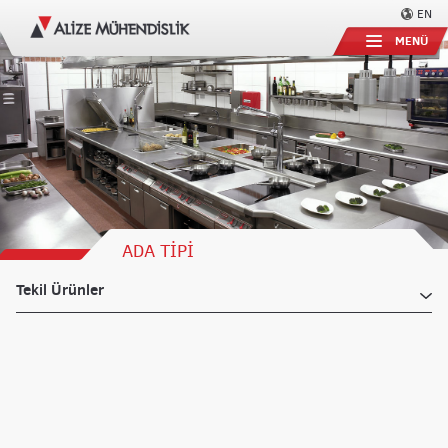
EN
MENÜ
ADA TİPİ
Tekil Ürünler