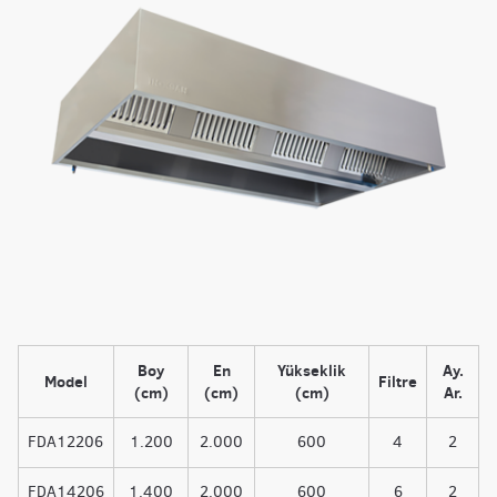
Boy
En
Yükseklik
Ay.
Model
Filtre
(cm)
(cm)
(cm)
Ar.
FDA12206
1.200
2.000
600
4
2
FDA14206
1.400
2.000
600
6
2