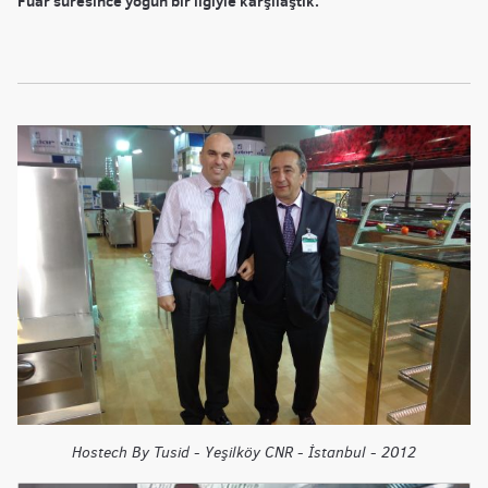
Fuar süresince yoğun bir ilgiyle karşılaştık.
Hostech By Tusid - Yeşilköy CNR - İstanbul - 2012