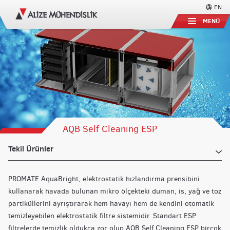
EN
MENÜ
AQB Self Cleaning ESP
Tekil Ürünler
PROMATE AquaBright, elektrostatik hızlandırma prensibini
kullanarak havada bulunan mikro ölçekteki duman, is, yağ ve toz
partiküllerini ayrıştırarak hem havayı hem de kendini otomatik
temizleyebilen elektrostatik filtre sistemidir. Standart ESP
filtrelerde temizlik oldukça zor olup AQB Self Cleaning ESP birçok